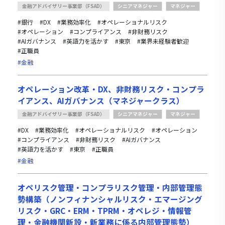
金融アドバイザリー事業部（FSAD）
シニアマネジャー
マネジャー
#銀行
#DX
#業務効率化
#オペレーショナルリスク
#オペレーション
#コンプライアンス
#非財務リスク
#AIガバナンス
#英語力を活かす
#東京
#業界未経験者歓迎
#正職員
#金融
オペレーション改革・DX、非財務リスク・コンプラ
イアンス、AIガバナンス（マネジャークラス）
金融アドバイザリー事業部（FSAD）
シニアマネジャー
マネジャー
#DX
#業務効率化
#オペレーショナルリスク
#オペレーション
#コンプライアンス
#非財務リスク
#AIガバナンス
#英語力を活かす
#東京
#正職員
#金融
オペリスク管理・コンプラリスク管理・内部管理態
勢構築（ノンフィナンシャルリスク・エマージング
リスク・GRC・ERM・TPRM・オペレジ・情報管
理・金融機関新設・新業務に係る内部管理態勢）