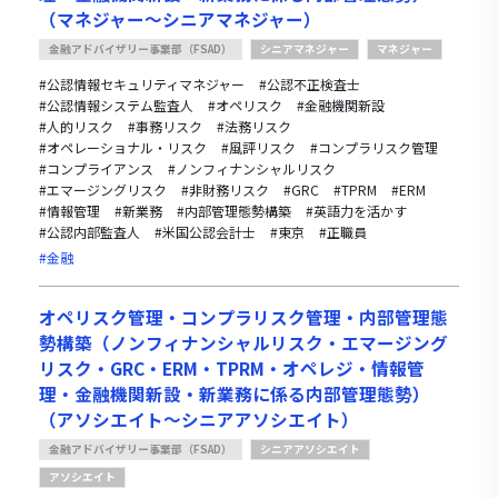
（マネジャー～シニアマネジャー）
金融アドバイザリー事業部（FSAD）
シニアマネジャー
マネジャー
#公認情報セキュリティマネジャー
#公認不正検査士
#公認情報システム監査人
#オペリスク
#金融機関新設
#人的リスク
#事務リスク
#法務リスク
#オペレーショナル・リスク
#風評リスク
#コンプラリスク管理
#コンプライアンス
#ノンフィナンシャルリスク
#エマージングリスク
#非財務リスク
#GRC
#TPRM
#ERM
#情報管理
#新業務
#内部管理態勢構築
#英語力を活かす
#公認内部監査人
#米国公認会計士
#東京
#正職員
#金融
オペリスク管理・コンプラリスク管理・内部管理態
勢構築（ノンフィナンシャルリスク・エマージング
リスク・GRC・ERM・TPRM・オペレジ・情報管
理・金融機関新設・新業務に係る内部管理態勢）
（アソシエイト～シニアアソシエイト）
金融アドバイザリー事業部（FSAD）
シニアアソシエイト
アソシエイト