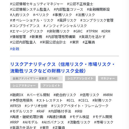
#公認情報セキュリティマネジャー
#公認不正検査士
#公認情報システム監査人
#内部監査コソース
#金融機関新設
#人的リスク
#ペリスク
#事務リスク
#法務リスク
#オペレーショナル・リスク
#風評リスク
#コンプラリスク管理
#コンプライアンス
#ノンフィナンシャルリスク
#エマージングリスク
#非財務リスク
#GRC
#TPRM
#ERM
#情報管理
#新業務
#内部管理態勢構築
#英語力を活かす
#公認内部監査人
#米国公認会計士
#東京
#正職員
#金融
リスクアナリティクス（信用リスク・市場リスク・
流動性リスクなどの財務リスク全般）
金融アドバイザリー事業部（FSAD）
シニアアソシエイト
マネジャー
シニアマネジャー
アソシエイト
#融資DX
#バーゼル規制
#統合的リスク
#信用リスク
#MRM
#予想信用損失
#ストレステスト
#ECL
#CECL
#財務リスク
#IFRS9
#シナリオ分析
#リスクアペタイト・フレームワーク
#モデルリスク
#RAF
#内部格付手法
#IRB
#再建・破綻処理計画
#再建計画書
#モデル検証
#モデル開発
#RRP
#AIモデル
#AIガバナンス
#流動性リスク
#市場リスク
#英語力を活かす
#東京
#正職員