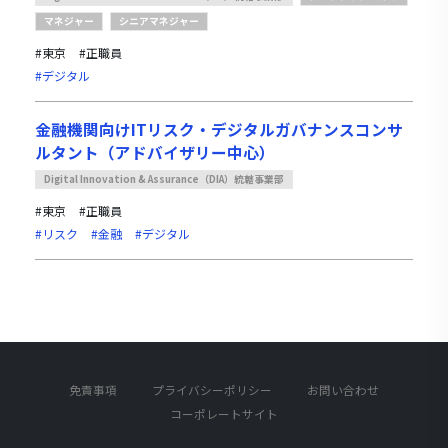
マネジャー
シニアマネジャー
#東京
#正職員
#デジタル
金融機関向けITリスク・デジタルガバナンスコンサ
ルタント（アドバイザリー中心）
Digital Innovation & Assurance（DIA）統轄事業部
#東京
#正職員
#リスク
#金融
#デジタル
免責事項
プライバシーポリシー
お問い合わせ
コーポレートサイト