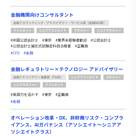
金融機関向けコンサルタント
金融アカウンティング・アドバイザリー・サービス部（金融AAS部）
アソシエイト
シニアアソシエイト
マネジャー
シニアマネジャー
#米国公認会計士
#東京
#業界未経験者歓迎
#公認会計士
#公認会計士論文式試験全科目合格者
#正職員
#CFO
#金融
金融レギュラトリー×テクノロジー アドバイザリー
金融アドバイザリー事業部（FSAD）
シニアアソシエイト
マネジャー
シニアマネジャー
アソシエイト
#英語力を活かす
#東京
#正職員
#金融
オペレーション改革・DX、非財務リスク・コンプラ
イアンス、AIガバナンス（アソシエイト～シニアア
ソシエイトクラス）