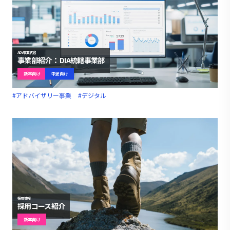
ADV事業内容
事業部紹介： DIA統轄事業部
新卒向け
中途向け
#アドバイザリー事業
#デジタル
採用情報
採用コース紹介
新卒向け