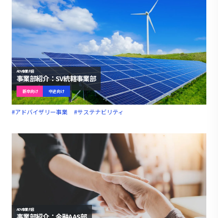
ADV事業内容
事業部紹介：SV統轄事業部
新卒向け
中途向け
#アドバイザリー事業
#サステナビリティ
ADV事業内容
事業部紹介：金融AAS部