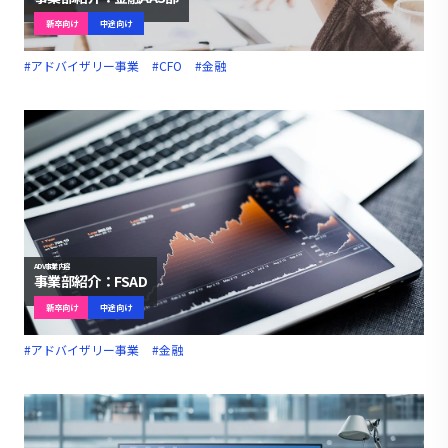
新卒向け
中途向け
#アドバイザリー事業
#CFO
#金融
ADV事業内容
事業部紹介：FSAD
新卒向け
中途向け
#アドバイザリー事業
#金融