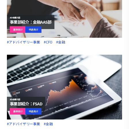
ADV事業内容
事業部紹介：金融AAS部
新卒向け
中途向け
#アドバイザリー事業
#CFO
#金融
ADV事業内容
事業部紹介：FSAD
新卒向け
中途向け
#アドバイザリー事業
#金融