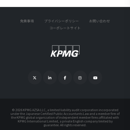
免責事項
プライバシーポリシー
お問い合わせ
コーポレートサイト
©
2026 KPMG AZSA LLC, a limited liability audit corporation incorporated
under the Japanese Certified Public Accountants Law and a member firm of
the KPMG global organization of independent member firms affiliated with
KPMG International Limited, a private English company limited by
guarantee. All rights reserved.