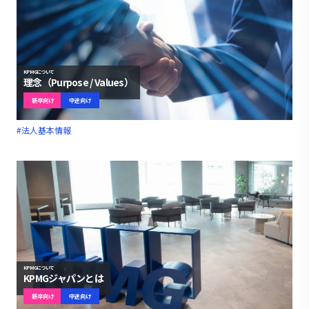
KPMGについて
理念（Purpose / Values）
新卒向け
中途向け
#法人基本情報
KPMGについて
KPMGジャパンとは
新卒向け
中途向け