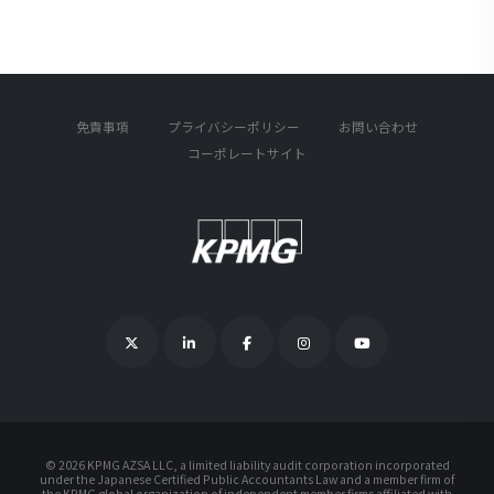
免責事項
プライバシーポリシー
お問い合わせ
コーポレートサイト
©
2026 KPMG AZSA LLC, a limited liability audit corporation incorporated
under the Japanese Certified Public Accountants Law and a member firm of
the KPMG global organization of independent member firms affiliated with