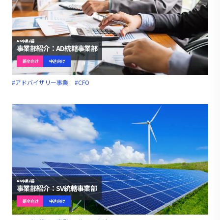
ADV事業内容
事業部紹介：AD統轄事業部
新卒向け
中途向け
#アドバイザリー事業
#CFO
ADV事業内容
事業部紹介：SV統轄事業部
新卒向け
中途向け