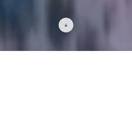
KPMGについて
KPMG とは
KPMGは、世界138の国と地域のメンバーファームに
276,000人以上のパートナーと従業員を擁し、高品質な