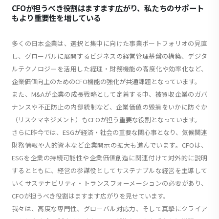
CFOが担うべき役割はますます広がり、私たちのサポート
もより重要性を増している
多くの日本企業は、選択と集中に向けた事業ポートフォリオの見直
し、グローバルに展開するビジネスの経営管理基盤の構築、デジタ
ルテクノロジーを活用した経理・財務機能の高度化や効率化など、
企業価値向上のためのCFO機能の強化が共通課題となっています。
また、M&Aが企業の成長戦略として定着する中、被買収企業のガバ
ナンスや不正防止の内部統制など、企業価値の毀損をいかに防ぐか
（リスクマネジメント）もCFOが担う重要な役割となっています。
さらに昨今では、ESGが経済・社会の重要な関心事となり、気候関連
財務情報や人的資本など企業開示の拡大も進んでいます。CFOは、
ESGを企業の持続可能性や企業価値創造に関連付けて対外的に説明
するとともに、経営の参謀役としてサステナブルな経営を主導して
いくサステナビリティ・トランスフォーメーションの必要があり、
CFOが担うべき役割はますます広がりを見せています。
我々は、高度な専門性、グローバル対応力、そして真摯にクライア