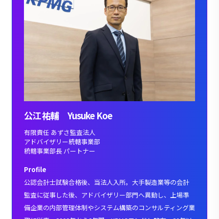
公江 祐輔 Yusuke Koe
有限責任 あずさ監査法人
アドバイザリー統轄事業部
統轄事業部長 パートナー
Profile
公認会計士試験合格後、当法人入所。大手製造業等の会計
監査に従事した後、アドバイザリー部門へ異動し、上場準
備企業の内部管理体制やシステム構築のコンサルティング業