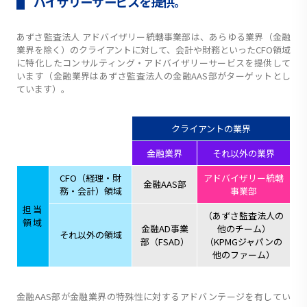
バイザリーサービスを提供。
あずさ監査法人 アドバイザリー統轄事業部は、あらゆる業界（金融
業界を除く）のクライアントに対して、会計や財務といったCFO領域
に特化したコンサルティング・アドバイザリーサービスを提供して
います（金融業界はあずさ監査法人の金融AAS部がターゲットとし
ています）。
クライアントの業界
金融業界
それ以外の業界
CFO（経理・財
アドバイザリー統轄
金融AAS部
務・会計）領域
事業部
担当
（あずさ監査法人の
領域
金融AD事業
他のチーム）
それ以外の領域
部（FSAD）
（KPMGジャパンの
他のファーム）
金融AAS部が金融業界の特殊性に対するアドバンテージを有してい