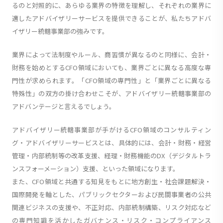
るのと対照的に、あらゆる業界の特徴を理解し、それぞれの業界に
適したアドバイザリーサービスを提供できることが、私たちアドバ
イザリー統轄事業部の強みです。
業界によって法制度やルール、商習慣が異なるのと同様に、会計・
財務を始めとするCFO領域においても、業界ごとに異なる高度な専
門性が求められます。「CFO領域の専門性」と「業界ごとに異なる
特殊性」の双方の掛け合わせこそが、アドバイザリー統轄事業部の
アドバンテージと言えるでしょう。
アドバイザリー統轄事業部が手がけるCFO領域のコンサルティン
グ・アドバイザリーサービスとは、具体的には、会計・財務・経営
管理・内部統制等の改革支援、経理・財務機能のDX（デジタルトラ
ンスフォーメーション）支援、といった領域になります。
また、CFO領域と共通する知見をもとに地方創生・社会課題解決・
国際開発を軸とした、パブリックセクターおよび民間事業者の公共
関連ビジネスの支援や、不正対応、内部統制構築、リスク対応など
の専門知識を活かしたガバナンス・リスク・コンプライアンス