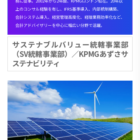
務に従事。2002年から2年間、KPMGロンドン駐在。20年以
上のコンサル経験を有し、IFRS基準導入、内部統制構築、
会計システム導入、経営管理高度化、経理業務効率化など、
会計アドバイザリーを中心に幅広い分野で活躍。
サステナブルバリュー統轄事業部
（SV統轄事業部）／KPMGあずさサ
ステナビリティ