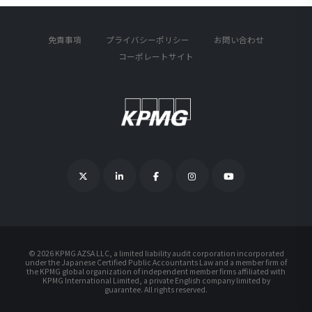
免責事項
プライバシーポリシー
お問い合わせ
コーポレートサイト
©
2026 KPMG AZSA LLC, a limited liability audit corporation incorporated
under the Japanese Certified Public Accountants Law and a member firm of
the KPMG global organization of independent member firms affiliated with
KPMG International Limited, a private English company limited by
guarantee. All rights reserved.