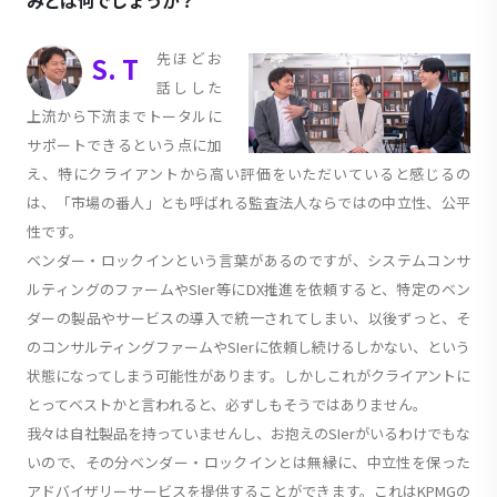
先ほどお
S. T
話しした
上流から下流までトータルに
サポートできるという点に加
え、特にクライアントから高い評価をいただいていると感じるの
は、「市場の番人」とも呼ばれる監査法人ならではの中立性、公平
性です。
ベンダー・ロックインという言葉があるのですが、システムコンサ
ルティングのファームやSIer等にDX推進を依頼すると、特定のベン
ダーの製品やサービスの導入で統一されてしまい、以後ずっと、そ
のコンサルティングファームやSIerに依頼し続けるしかない、という
状態になってしまう可能性があります。しかしこれがクライアントに
とってベストかと言われると、必ずしもそうではありません。
我々は自社製品を持っていませんし、お抱えのSIerがいるわけでもな
いので、その分ベンダー・ロックインとは無縁に、中立性を保った
アドバイザリーサービスを提供することができます。これはKPMGの