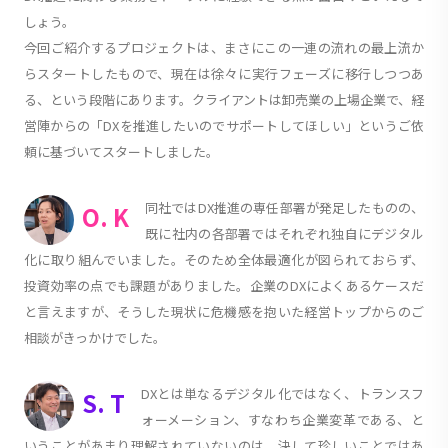
しょう。
今回ご紹介するプロジェクトは、まさにこの一連の流れの最上流か
らスタートしたもので、現在は徐々に実行フェーズに移行しつつあ
る、という段階にあります。クライアントは卸売業の上場企業で、経
営陣からの「DXを推進したいのでサポートしてほしい」というご依
頼に基づいてスタートしました。
同社ではDX推進の専任部署が発足したものの、
O. K
既に社内の各部署ではそれぞれ独自にデジタル
化に取り組んでいました。そのため全体最適化が図られておらず、
投資効率の点でも課題がありました。企業のDXによくあるケースだ
と言えますが、そうした現状に危機感を抱いた経営トップからのご
相談がきっかけでした。
DXとは単なるデジタル化ではなく、トランスフ
S. T
ォーメーション、すなわち企業変革である、と
いうことがあまり理解されていないのは、決して珍しいことではあ