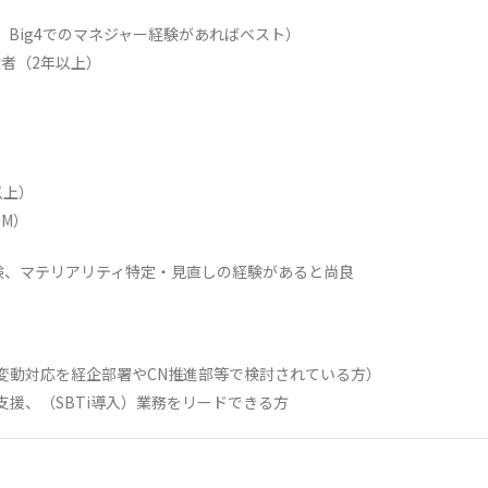
、Big4でのマネジャー経験があればベスト）
験者（2年以上）
）
以上）
～M）
験、マテリアリティ特定・見直しの経験があると尚良
候変動対応を経企部署やCN推進部等で検討されている方）
用支援、（SBTi導入）業務をリードできる方