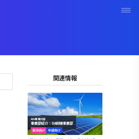
関連情報
】
ADV事業内容
事業部紹介：SV統轄事業部
新卒向け
中途向け