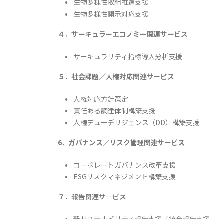
生物多様性取組推進支援
生物多様性開示対応支援
４．サーキュラーエコノミー関連サービス
サーキュラリティ指標導入分析支援
５．社会課題／人権対応関連サービス
人権対応方針策定
責任ある調達体制構築支援
人権デューデリジェンス（DD）構築支援
6．ガバナンス／リスク管理関連サービス
コーポレートガバナンス改革支援
ESGリスクマネジメント構築支援
７．報告関連サービス
新サステナビリティ報告支援／統合報告支援