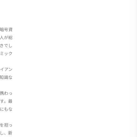
暗号資
人が総
きでし
ミック
イアン
知識な
携わっ
す。最
にもな
役を担っ
席し、新