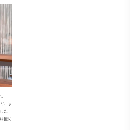
す。
ど、ま
した。
は極め