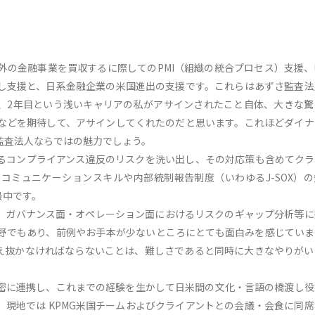
外の金融事業を買収するに際してのPMI（組織の統合プロセス）支援、
し支援と、日系金融企業の米国進出の支援です。これらはあずさ監査法
、2年目という浅いキャリアの私がアサインされたこと自体、大きな驚
などを期待して、アサインしてくれたのだと思います。これほどダイナ
監査法人ならではの魅力でしょう。
るコンプライアンス違反のリスクを洗い出し、その対応策も含めてクラ
コミュニケーションスキルや内部統制報告制度（いわゆるJ-SOX）の
最中です。
、ガバナンス面・オペレーション面におけるリスクのギャップ分析等に
野でもあり、前例やお手本が少ないところにとても面白みを感じていま
え抜かなければならないことは、難しさであると同時に大きなやりがい
緊密に連携し、これまでの経験を生かして日米間の文化・言語の橋渡し
現地では KPMG米国チームおよびクライアントとの会議・会食に同