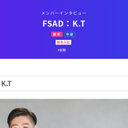
メンバーインタビュー
FSAD：K.T
新卒
中途
新卒入社
#金融
.T