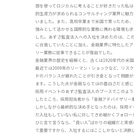
頭を使ってロジカルに考えることが好きだった私は
的生産力が求められるコンサルティング業界に魅力
いました。また、高校卒業まで米国で育ったため、
強みとして活かせる国際的な業務に携わる環境も求
した。あずさ監査法人への入社を決めたのは、この
に合致していたことに加え、金融業界に特化したア
リー業務に従事できることが理由でした。
金融業界の歴史を紐解くと、古くは1920年代の米
最近では2009年のリーマン・ショックなど、リス
ドのバランスが崩れたことが引き金となって問題が
ます。こうした点が金融ならではの面白さだと感じ
採用イベントのあずさ監査法人のブースでこのよう
したところ、採用担当者から「金融アドバイザリー
しかしながら最終的な決め手となったのは、採用イ
だ入社もしていない私に対してきめ細かくフォロー
ひと言で言うなら、“良い人”ばかりの組織だと実
て重要ですから、入社するにはここしかないと決断