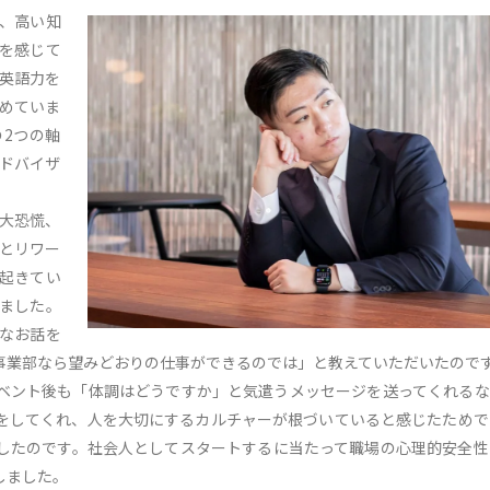
、高い知
を感じて
英語力を
めていま
2つの軸
ドバイザ
国大恐慌、
クとリワー
起きてい
ました。
なお話を
事業部なら望みどおりの仕事ができるのでは」と教えていただいたので
ベント後も「体調はどうですか」と気遣うメッセージを送ってくれるな
をしてくれ、人を大切にするカルチャーが根づいていると感じたためで
感したのです。社会人としてスタートするに当たって職場の心理的安全性
しました。