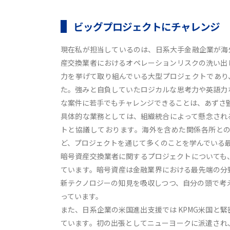
ビッグプロジェクトにチャレンジ
現在私が担当しているのは、日系大手金融企業が海
産交換業者におけるオペレーションリスクの洗い出
力を挙げて取り組んでいる大型プロジェクトであり
た。強みと自負していたロジカルな思考力や英語力
な案件に若手でもチャレンジできることは、あずさ
具体的な業務としては、組織統合によって懸念され
トと協議しております。海外を含めた関係各所との
ど、プロジェクトを通じて多くのことを学んでいる
暗号資産交換業者に関するプロジェクトについても
ています。暗号資産は金融業界における最先端の分
新テクノロジーの知見を吸収しつつ、自分の頭で考
っています。
また、日系企業の米国進出支援では KPMG米国と
ています。初の出張としてニューヨークに派遣され、