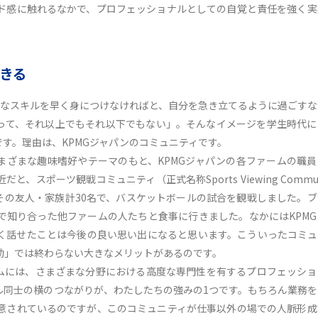
ド感に触れるなかで、プロフェッショナルとしての自覚と責任を強く実
きる
要なスキルを早く身につけなければと、自分を急き立てるように過ごすな
って、それ以上でもそれ以下でもない」。そんなイメージを学生時代に
す。理由は、KPMGジャパンのコミュニティです。
まざまな趣味嗜好やテーマのもと、KPMGジャパンの各ファームの職員
スポーツ観戦コミュニティ（正式名称Sports Viewing Commun
その友人・家族計30名で、バスケットボールの試合を観戦しました。
で知り合った他ファームの人たちと食事に行きました。なかにはKPMG
く話せたことは今後の良い思い出になると思います。こういったコミュ
動」では終わらない大きなメリットがあるのです。
ームには、さまざまな分野における高度な専門性を有するプロフェッショ
ル同士の横のつながりが、わたしたちの強みの1つです。もちろん業務を
意されているのですが、このコミュニティが仕事以外の場での人脈形成