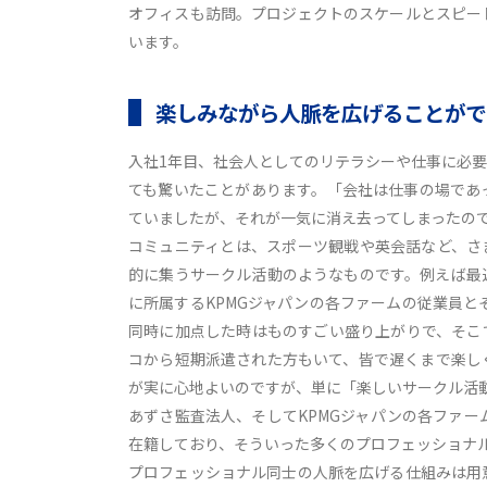
オフィスも訪問。プロジェクトのスケールとスピー
います。
楽しみながら人脈を広げることがで
入社1年目、社会人としてのリテラシーや仕事に必
ても驚いたことがあります。「会社は仕事の場であ
ていましたが、それが一気に消え去ってしまったので
コミュニティとは、スポーツ観戦や英会話など、さ
的に集うサークル活動のようなものです。例えば最近だと、
に所属するKPMGジャパンの各ファームの従業員と
同時に加点した時はものすごい盛り上がりで、そこ
コから短期派遣された方もいて、皆で遅くまで楽し
が実に心地よいのですが、単に「楽しいサークル活
あずさ監査法人、そしてKPMGジャパンの各ファ
在籍しており、そういった多くのプロフェッショナ
プロフェッショナル同士の人脈を広げる仕組みは用