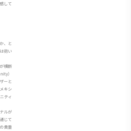
感して
か、と
は抱い
が横断
ity）
ブザーと
メキシ
ニティ
ナルが
通じて
の貴重