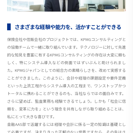
さまざまな経験や能力を、活かすことができる
保険会社や信販会社のプロジェクトでは、KPMGコンサルティングと
の協働チームで一緒に取り組んでいます。テクノロジーに対して先進
的な知見を豊富に有するKPMGコンサルティングの存在は大変に頼も
しく、特にシステム導入などの側面ではずいぶんと助けられまし
た。KPMGジャパンとしての総合力の素晴らしさを、改めて実感する
ことができました。このように、会計や経理の課題設定や要件定義
といった上流工程からシステム導入の工程まで、ワンストップかつ
トータルに携わることができるのも、当社ならではの面白みです。
さらに望めば、監査業務も経験できるでしょう。しかも「社会に信
頼を、変革に力を」という理念を共有しながら取り組めることは、
私にとって大きな喜びです。
金融AAS部で活躍するには経理や会計に係る一定の知識は基礎とし
て必要ですが、決まりきった正解のない世界ですから、その先はさ