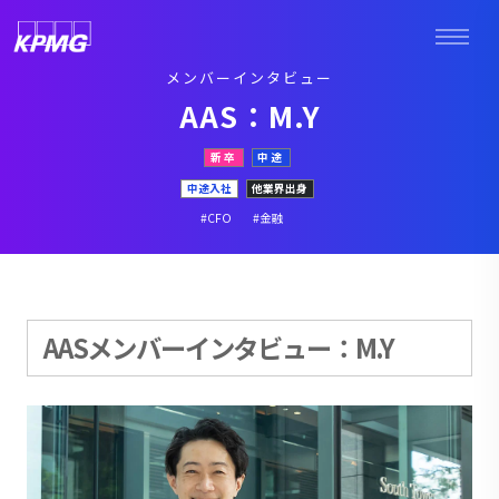
メンバーインタビュー
AAS：M.Y
新卒
中途
中途入社
他業界出身
#CFO
#金融
AASメンバーインタビュー：M.Y