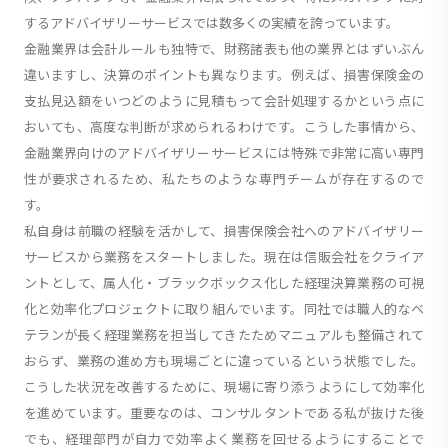
するアドバイザリーサービスでは数多くの実績を誇っています。
金融業界は会計ルールも独特で、財務諸表も他の業界とはずいぶん
違いますし、決算のポイントも異なります。例えば、損害保険金の
支払見込額をいつどのように見積もって会計処理するかという点に
おいても、高度な判断が求められるわけです。こうした事情から、
金融業界向けのアドバイザリーサービスには特殊で非常に高い専門
性が要求されるため、私たちのような専門チームが存在するので
す。
私自身は前職の経験を活かして、損害保険会社へのアドバイザリー
サービスから業務をスタートしました。現在は信販会社をクライア
ントとして、属人化・ブラックボックス化した経理決算業務の可視
化と効率化プロジェクトに取り組んでいます。同社では職人的なベ
テランが長く経理業務を担当してきたためマニュアルも整備されて
おらず、業務の進め方も現場ごとに違っているという状態でした。
こうした状況を改善するために、現場に寄り添うようにして効率化
を進めています。重要なのは、コンサルタントである私が抜けた後
でも、経理部門が自力で効率よく業務を回せるようにすることで