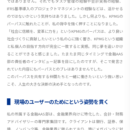
ではありません。それでもタスク管理の経験や会計実務の経験、
IFRS基準導入のプロジェクトマネジメントの経験などは、活かせる
のではないかという気持ちはありました。しかし何よりも、KPMGの
パーパスに触れたことが、私の背中を強く押すことになりました。
「社会に信頼を、変革に力を」というKPMGのパーパスは、より良い
社会づくりに貢献したいという私の心に強く響き、KPMGという組織
と私個人の目指す方向が完全に一致すると実感。同じ夢を追いかけ
ることができると感じました。たまたま同じタイミングで金融AAS
部の責任者のインタビュー記事を目にしたのですが、そこで発言さ
れていた内容にもパーパスとのブレはありませんでした。
このパーパスを共有する仲間たちと一緒に働きたいという強い思い
こそ、人生の大きな決断の決め手となったのです。
現場のユーザーのためにという姿勢を貫く
私の所属する金融AAS部は、金融業界向けに特化した、会計・財務
アドバイザリーの専門家集団です。クライアントは銀行、証券、保
険、ノンバンク等、金融業界に限られており、特にメガバンクに対