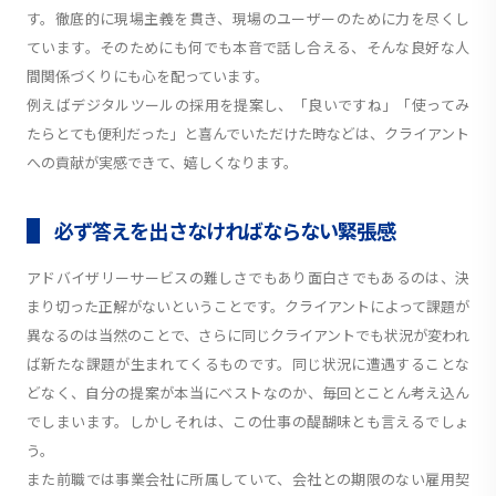
す。徹底的に現場主義を貫き、現場のユーザーのために力を尽くし
ています。そのためにも何でも本音で話し合える、そんな良好な人
間関係づくりにも心を配っています。
例えばデジタルツールの採用を提案し、「良いですね」「使ってみ
たらとても便利だった」と喜んでいただけた時などは、クライアント
への貢献が実感できて、嬉しくなります。
必ず答えを出さなければならない緊張感
アドバイザリーサービスの難しさでもあり面白さでもあるのは、決
まり切った正解がないということです。クライアントによって課題が
異なるのは当然のことで、さらに同じクライアントでも状況が変われ
ば新たな課題が生まれてくるものです。同じ状況に遭遇することな
どなく、自分の提案が本当にベストなのか、毎回とことん考え込ん
でしまいます。しかしそれは、この仕事の醍醐味とも言えるでしょ
う。
また前職では事業会社に所属していて、会社との期限のない雇用契