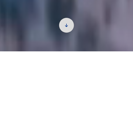
KPMGについて
KPMG とは
KPMGは、世界138の国と地域のメンバーファームに
276,000人以上のパートナーと従業員を擁し、高品質な